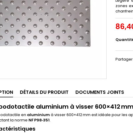
Légère e
zones ex
chanfrei
86,4
Quantit
Partager
PTION
DÉTAILS DU PRODUIT
DOCUMENTS JOINTS
 podotactile aluminium à visser 600×412 mm
podotactile en
aluminium
à visser 600×412 mm est idéale pour les app
ctant la norme
NF P98‑351
.
actéristiques