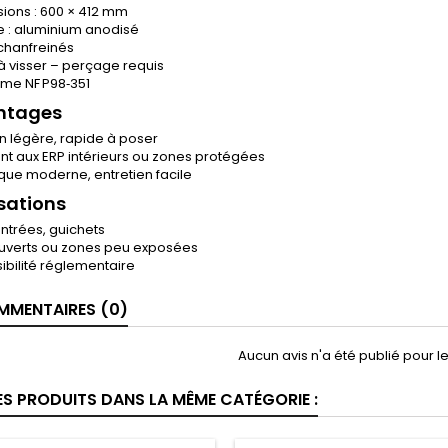
ions : 600 × 412 mm
e : aluminium anodisé
chanfreinés
 à visser – perçage requis
me NF P98‑351
ntages
on légère, rapide à poser
nt aux ERP intérieurs ou zones protégées
ique moderne, entretien facile
isations
entrées, guichets
uverts ou zones peu exposées
ibilité réglementaire
MENTAIRES (0)
Aucun avis n'a été publié pour 
ES PRODUITS DANS LA MÊME CATÉGORIE :