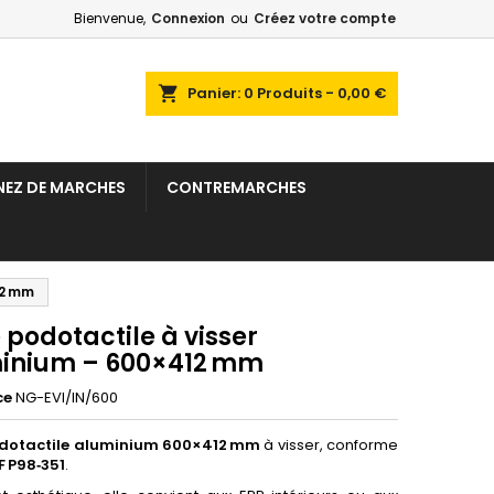
Bienvenue,
Connexion
ou
Créez votre compte
×
×
×
ercher
Panier
0
Produits -
0,00 €
NEZ DE MARCHES
CONTREMARCHES
n
s
12 mm
 podotactile à visser
inium – 600×412 mm
ce
NG-EVI/IN/600
odotactile aluminium 600×412 mm
à visser, conforme
F P98‑351
.