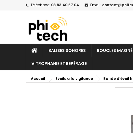
Téléphone:
03 83 40 67 04
Email:
contact@phitec
M
C
C
add_circle_outline
Vo
No
d'e
ACCUEIL
BALISES SONORES
BOUCLES MAGNÉ
VITROPHANIE ET REPÉRAGE
Accueil
Eveils a la vigilance
Bande d’éveil In