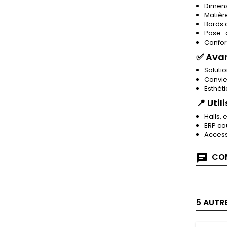
Dimens
Matièr
Bords 
Pose :
Confor
✅ Ava
Soluti
Convie
Esthét
📍 Util
Halls, 
ERP co
Access
COM
5 AUTR