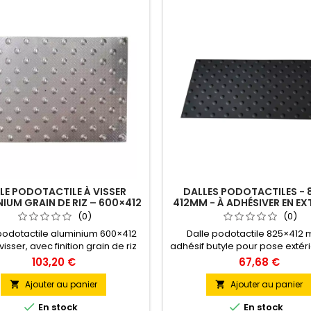
LE PODOTACTILE À VISSER
DALLES PODOTACTILES - 
IUM GRAIN DE RIZ – 600×412
412MM - À ADHÉSIVER EN EX
MM
(0)
(0)
podotactile aluminium 600×412
Dalle podotactile 825×412
isser, avec finition grain de riz
adhésif butyle pour pose extér
rapante. Conforme à la norme
TPU souple traité anti-UV, co
103,20 €
67,68 €
351, elle est idéale pour les ERP
la norme NF P98‑351. Sa surface
rieurs et les environnements
permet une détection immédi
Ajouter au panier
Ajouter au panier


s. Sa surface structurée assure
les personnes malvoyantes. L


En stock
En stock
onne accroche au sol. Fixation
chanfreinés garantissent con