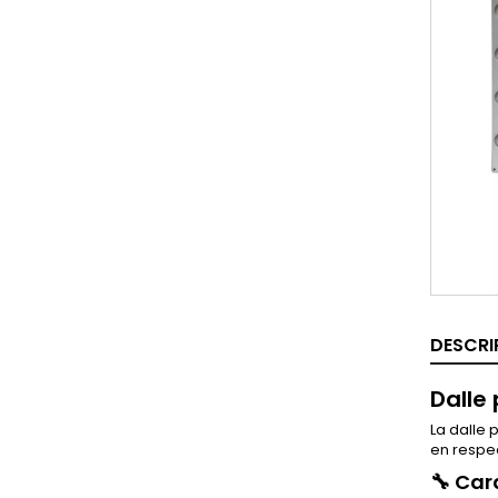
DESCRI
Dalle
La dalle 
en respe
🔧 Car