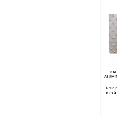
DAL
ALUMIN
Dalle 
mm à v
antidé
NF P98‑
inté
abrité
une b