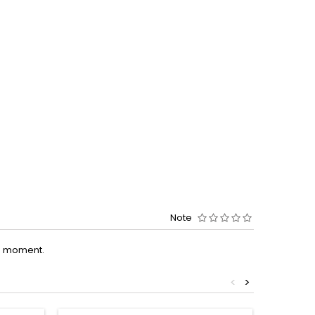
Note
le moment.
<
>