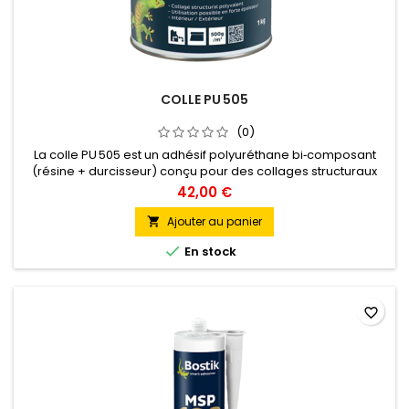
COLLE PU 505
(0)
La colle PU 505 est un adhésif polyuréthane bi‑composant
(résine + durcisseur) conçu pour des collages structuraux
très résistants, en intérieur comme en extérieur. Idéale pour
42,00 €
coller carrelage, bois, béton, PVC rigide, métal, caoutchouc,
polyester, parquets et revêtements sportifs. Mélange
Ajouter au panier

homogène, application au pinceau ou spatule crantée.

En stock
Temps de...
favorite_border