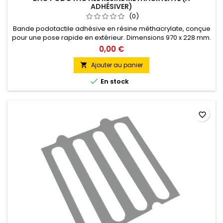
ADHÉSIVER)
(0)
Bande podotactile adhésive en résine méthacrylate, conçue
pour une pose rapide en extérieur. Dimensions 970 x 228 mm.
Coloris blanc ou noir.
0,00 €
Ajouter au panier


En stock
favorite_border