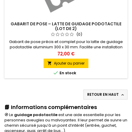
GABARIT DE POSE – LATTE DE GUIDAGE PODOTACTILE
(LOT DE 2)
(0)
Gabarit de pose précis et complet pour la latte de guidage
podotactile aluminium 300 x 30 mm. Facilite une installation
conforme aux normes PMR pour un cheminement sécurisé et
72,00 €
accessible.
Ajouter au panier


En stock
RETOUR EN HAUT

📘 Informations complémentaires
🧭 Le
guidage podotactile
est une aide essentielle pour les
personnes aveugles ou malvoyantes. Il leur permet de suivre un
chemin sécurisé jusqu’à un point d’intérêt (entrée, guichet,
ascenseur, quai, arrêt de bus...).