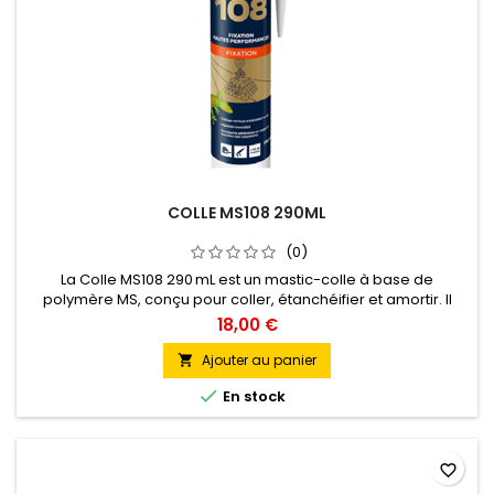
COLLE MS108 290ML
(0)
La Colle MS108 290 mL est un mastic-colle à base de
polymère MS, conçu pour coller, étanchéifier et amortir. Il
adhère sans primaire sur la plupart des supports (verre, bois,
18,00 €
métal, PVC, pierre, béton), en intérieur comme en extérieur.
Flexible et durable, résistant aux UV et aux intempéries. Mise
Ajouter au panier

en œuvre facile avec pistolet standard, sans odeur et sans...

En stock
favorite_border