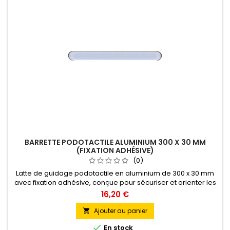
BARRETTE PODOTACTILE ALUMINIUM 300 X 30 MM
(FIXATION ADHÉSIVE)
(0)
Latte de guidage podotactile en aluminium de 300 x 30 mm
avec fixation adhésive, conçue pour sécuriser et orienter les
personnes déficientes visuelles dans les lieux publics. Simple
16,20 €
à poser, résistante et conforme aux normes d’accessibilité.
Ajouter au panier


En stock