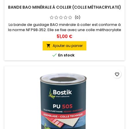
BANDE BAO MINÉRALE À COLLER (COLLE MÉTHACRYLATE)
(0)
La bande de guidage BAO minérale à coller est conforme à
la norme NF P98‑352. Elle se fixe avec une colle méthacrylate
bicomposant (non fournie) sur sol béton, enrobé ou
51,00 €
carrelage. Composée de résine minérale teintée dans la
masse, elle est très résistante aux UV, à l’usure et aux
Ajouter au panier

environnements extérieurs exigeants. Elle offre une finition

En stock
pierre...
favorite_border