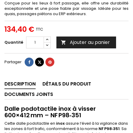
Conçue pour les lieux à fort passage, elle offre une durabilité
exceptionnelle et une pose fiable par vissage. Idéale pour les
quais, passages piétons ou ERP extérieurs.
134,40 €
TTC
Ajouter au panier
Quantité

Partager
Tweet
Pinterest
Partager
DESCRIPTION
DÉTAILS DU PRODUIT
DOCUMENTS JOINTS
Dalle podotactile inox à visser
600×412 mm – NF P98‑351
Cette dalle podotactile en
inox
assure l’éveil à la vigilance dans
les zones à fort trafic, conformément à la norme
NF P98‑351
. Sa