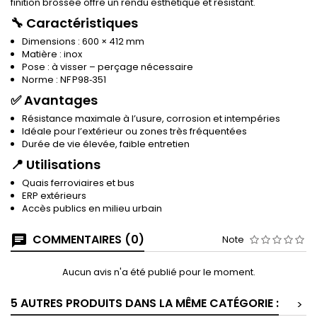
finition brossée offre un rendu esthétique et résistant.
🔧 Caractéristiques
Dimensions : 600 × 412 mm
Matière : inox
Pose : à visser – perçage nécessaire
Norme : NF P98‑351
✅ Avantages
Résistance maximale à l’usure, corrosion et intempéries
Idéale pour l’extérieur ou zones très fréquentées
Durée de vie élevée, faible entretien
📍 Utilisations
Quais ferroviaires et bus
ERP extérieurs
Accès publics en milieu urbain
COMMENTAIRES (0)
Note
Aucun avis n'a été publié pour le moment.
5 AUTRES PRODUITS DANS LA MÊME CATÉGORIE :
>