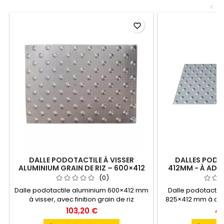
<
favorite_border
DALLE PODOTACTILE À VISSER
DALLES PODOT
ALUMINIUM GRAIN DE RIZ – 600×412
412MM - À ADHÉ
MM
(0)
Dalle podotactile aluminium 600×412 mm
Dalle podotactile 
à visser, avec finition grain de riz
825×412 mm à adhé
antidérapante. Conforme à la norme NF
en TPU souple trai
103,20 €
45
P98‑351, elle est idéale pour les ERP
la norme NF P9