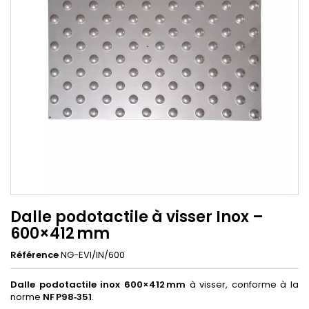
Dalle podotactile à visser Inox –
600×412 mm
Référence
NG-EVI/IN/600
Dalle podotactile inox 600×412 mm
à visser, conforme à la
norme
NF P98‑351
.