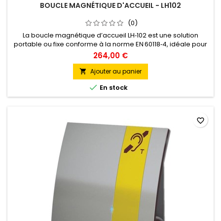
BOUCLE MAGNÉTIQUE D'ACCUEIL - LH102
(0)
La boucle magnétique d’accueil LH‑102 est une solution
portable ou fixe conforme à la norme EN 60118‑4, idéale pour
les ERP. Elle transmet le son via champ magnétique aux
264,00 €
personnes malentendantes équipées (position T) ou par
écouteur amplifié. Facile à utiliser, elle dispose d’un micro
Ajouter au panier

intégré ou externe, fonctionne sur batterie rechargeable (5 à

En stock
8 h) ou...
favorite_border