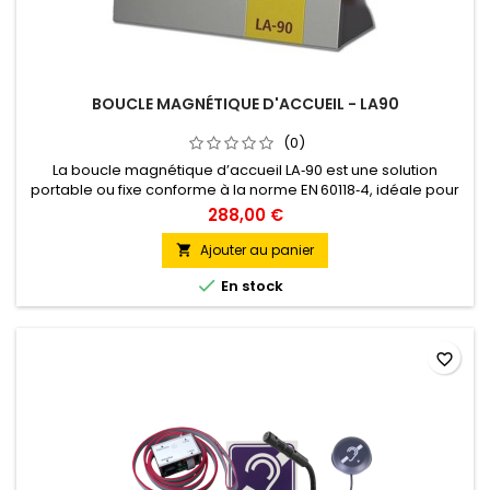
BOUCLE MAGNÉTIQUE D'ACCUEIL - LA90
(0)
La boucle magnétique d’accueil LA‑90 est une solution
portable ou fixe conforme à la norme EN 60118‑4, idéale pour
les comptoirs et guichets des ERP. Elle capte la voix via un
288,00 €
micro intégré ou externe, la transmet par induction aux aides
auditives (position T/MT) dans un rayon d’environ 1 m. Pour les
Ajouter au panier

personnes non appareillées, un casque ou combiné peut...

En stock
favorite_border