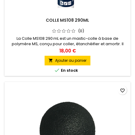
COLLE MS108 290ML
(0)
La Colle MS108 290 mL est un mastic-colle à base de
polymère MS, conçu pour coller, étanchéifier et amortir. Il
adhère sans primaire sur la plupart des supports (verre, bois,
18,00 €
métal, PVC, pierre, béton), en intérieur comme en extérieur.
Flexible et durable, résistant aux UV et aux intempéries. Mise
Ajouter au panier

en œuvre facile avec pistolet standard, sans odeur et sans...

En stock
favorite_border