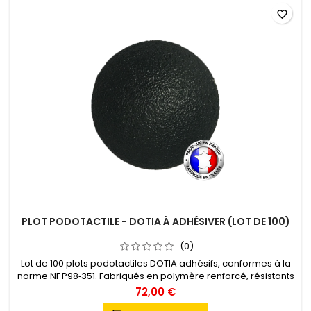
favorite_border
PLOT PODOTACTILE - DOTIA À ADHÉSIVER (LOT DE 100)
(0)
Lot de 100 plots podotactiles DOTIA adhésifs, conformes à la
norme NF P98‑351. Fabriqués en polymère renforcé, résistants
aux chocs, aux UV et aux produits de nettoyage. Pose simple
72,00 €
sur supports lisses avec leur adhésif épais permanent.