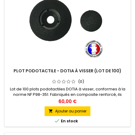
PLOT PODOTACTILE - DOTIA À VISSER (LOT DE 100)
(0)
Lot de 100 plots podotactiles DOTIA à visser, conformes à la
norme NF P98-351. Fabriqués en composite renforcé, ils
assurent une résistance optimale aux chocs, UV et produits
60,00 €
d’entretien. Pose simple sur béton ou bois grâce à une
fixation par vis et opercule de finition. Permet de sécuriser
Ajouter au panier

efficacement vos zones de vigilance (150 plots/mètre

En stock
linéaire)....