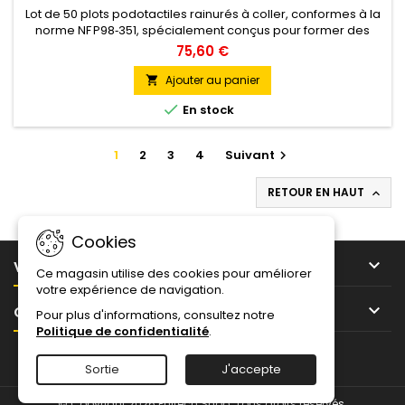
Lot de 50 plots podotactiles rainurés à coller, conformes à la
norme NF P98‑351, spécialement conçus pour former des
bandes d’éveil à la vigilance. En aluminium, Laiton ou Inox
75,60 €
303, ils offrent une surface rainurée antidérapante. Diamètre
25 mm, épaisseur 5 mm. Idéal pour sols intérieurs lisses :
Ajouter au panier

béton, carrelage, moquette fine. Pose facile avec colle,...

En stock
1
2
3
4
Suivant

RETOUR EN HAUT

Cookies

VOTRE COMPTE
Ce magasin utilise des cookies pour améliorer
votre expérience de navigation.

CONTACT
Pour plus d'informations, consultez notre
Politique de confidentialité
.
Facebook
Twitter
YouTube
Pinterest
Instagram
Sortie
J'accepte
© Copyright 2026 Phitech Shop. Tous droits réservés.