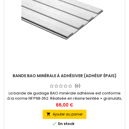
BANDE BAO MINÉRALE À ADHÉSIVER (ADHÉSIF ÉPAIS)
(0)
La bande de guidage BAO minérale adhésive est conforme
à la norme NF P98‑352. Réalisée en résine teintée + granulats,
elle offre un aspect pierre naturel. Dotée d’un adhésif épais
66,00 €
préposé, elle se pose facilement sans colle. Antidérapante,
résistante aux UV et au trafic, elle est idéale pour ERP,
Ajouter au panier

trottoirs, espaces publics. Dimensions 220 × 1000 mm,...

En stock