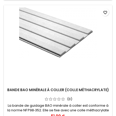
favorite_border
BANDE BAO MINÉRALE À COLLER (COLLE MÉTHACRYLATE)
(0)
La bande de guidage BAO minérale à coller est conforme à
la norme NF P98‑352. Elle se fixe avec une colle méthacrylate
bicomposant (non fournie) sur sol béton, enrobé ou