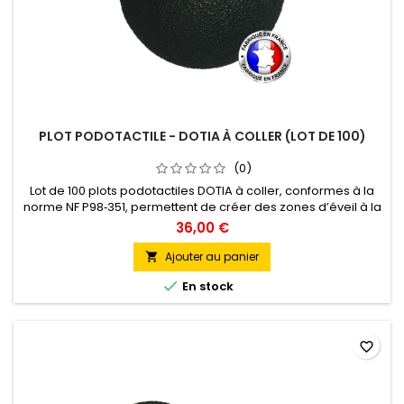
PLOT PODOTACTILE - DOTIA À COLLER (LOT DE 100)
(0)
Lot de 100 plots podotactiles DOTIA à coller, conformes à la
norme NF P98‑351, permettent de créer des zones d’éveil à la
vigilance adaptées aux personnes déficientes visuelles.
36,00 €
Fabriqués en composite polyamide renforcé fibre de verre,
ils résistent aux chocs, UV et produits nettoyants. Ajustables
Ajouter au panier

sur la majorité des sols intérieurs, ils sont faciles à...

En stock
favorite_border