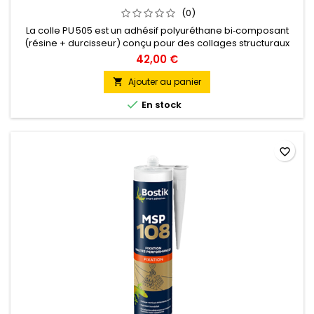
(0)
La colle PU 505 est un adhésif polyuréthane bi‑composant
(résine + durcisseur) conçu pour des collages structuraux
très résistants, en intérieur comme en extérieur. Idéale pour
42,00 €
coller carrelage, bois, béton, PVC rigide, métal, caoutchouc,
polyester, parquets et revêtements sportifs. Mélange
Ajouter au panier

homogène, application au pinceau ou spatule crantée.

En stock
Temps de...
favorite_border