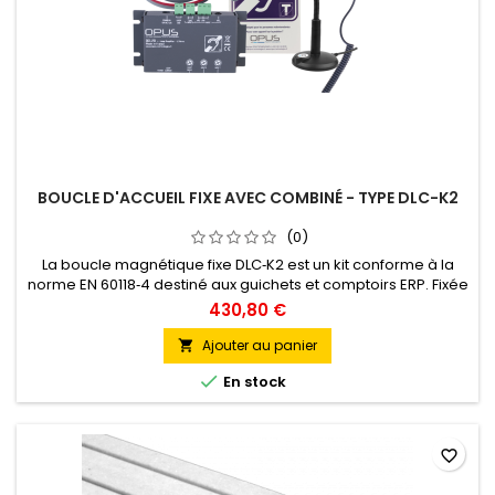
BOUCLE D'ACCUEIL FIXE AVEC COMBINÉ - TYPE DLC-K2
(0)
La boucle magnétique fixe DLC‑K2 est un kit conforme à la
norme EN 60118‑4 destiné aux guichets et comptoirs ERP. Fixée
discrètement sous le bureau, elle transmet la voix via
430,80 €
induction magnétique aux aides auditives (mode T). Équipée
d’un micro col de cygne et d’un combiné, elle permet aussi
Ajouter au panier

d’accueillir les usagers non‑appareillés. Comprend un...

En stock
favorite_border