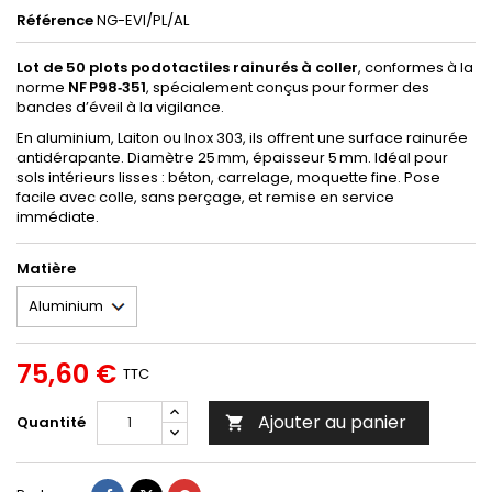
Référence
NG-EVI/PL/AL
Lot de 50 plots podotactiles rainurés à coller
, conformes à la
norme
NF P98‑351
, spécialement conçus pour former des
bandes d’éveil à la vigilance.
En aluminium, Laiton ou Inox 303, ils offrent une surface rainurée
antidérapante. Diamètre 25 mm, épaisseur 5 mm. Idéal pour
sols intérieurs lisses : béton, carrelage, moquette fine. Pose
facile avec colle, sans perçage, et remise en service
immédiate.
Matière
75,60 €
TTC
Ajouter au panier
Quantité
