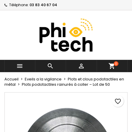
Téléphone:
03 83 40 67 04
×
×
×
Mes listes
Créer une liste d'envies
Connexion
Créer une nouvelle liste
add_circle_outline
Vous devez être connecté pour ajouter des produits
Nom de la liste d'envies
à votre liste d'envies.
Annuler
Connexion
Annuler
Créer une liste d'envies
0



Accueil
Eveils a la vigilance
Plots et clous podotactiles en
métal
Plots podotactiles rainurés à coller – Lot de 50
favorite_border