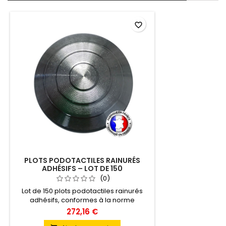
favorite_border
PLOTS PODOTACTILES RAINURÉS
ADHÉSIFS – LOT DE 150
(0)
Lot de 150 plots podotactiles rainurés
adhésifs, conformes à la norme
NF P98‑351, conçus pour créer des
272,16 €
bandes d’éveil à la vigilance tactile.